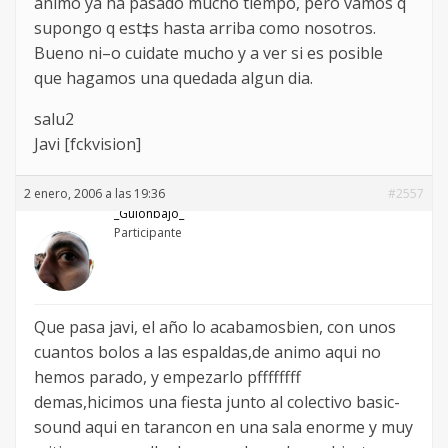
animo ya ha pasado mucho tiempo, pero vamos q
supongo q est‡s hasta arriba como nosotros.
Bueno ni–o cuidate mucho y a ver si es posible
que hagamos una quedada algun dia.
salu2
Javi [fckvision]
2 enero, 2006 a las 19:36
#2557
_Guionbajo_
Participante
Que pasa javi, el año lo acabamosbien, con unos
cuantos bolos a las espaldas,de animo aqui no
hemos parado, y empezarlo pffffffff
demas,hicimos una fiesta junto al colectivo basic-
sound aqui en tarancon en una sala enorme y muy