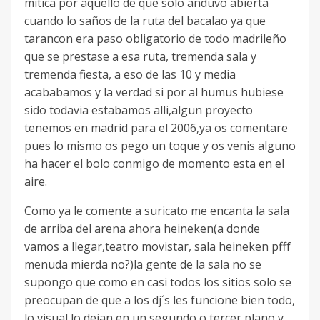
mitica por aquello de que solo anduvo abierta
cuando lo saños de la ruta del bacalao ya que
tarancon era paso obligatorio de todo madrileño
que se prestase a esa ruta, tremenda sala y
tremenda fiesta, a eso de las 10 y media
acababamos y la verdad si por al humus hubiese
sido todavia estabamos alli,algun proyecto
tenemos en madrid para el 2006,ya os comentare
pues lo mismo os pego un toque y os venis alguno
ha hacer el bolo conmigo de momento esta en el
aire.
Como ya le comente a suricato me encanta la sala
de arriba del arena ahora heineken(a donde
vamos a llegar,teatro movistar, sala heineken pfff
menuda mierda no?)la gente de la sala no se
supongo que como en casi todos los sitios solo se
preocupan de que a los dj´s les funcione bien todo,
lo visual lo dejan en un segundo o tercer plano y