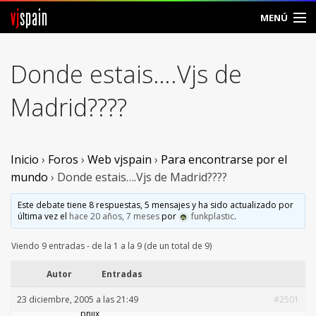
vj
spain
MENÚ
Comunidad
Donde estais….Vjs de
Foros
Madrid????
Noticias
Vjspain
Inicio
›
Foros
›
Web vjspain
›
Para encontrarse por el
mundo
›
Donde estais….Vjs de Madrid????
Ayuda
Este debate tiene 8 respuestas, 5 mensajes y ha sido actualizado por
última vez el
hace 20 años, 7 meses
por
funkplastic
.
Contacto
Viendo 9 entradas - de la 1 a la 9 (de un total de 9)
Entrar
Autor
Entradas
Crear Cuenta
23 diciembre, 2005 a las 21:49
#2501
philx