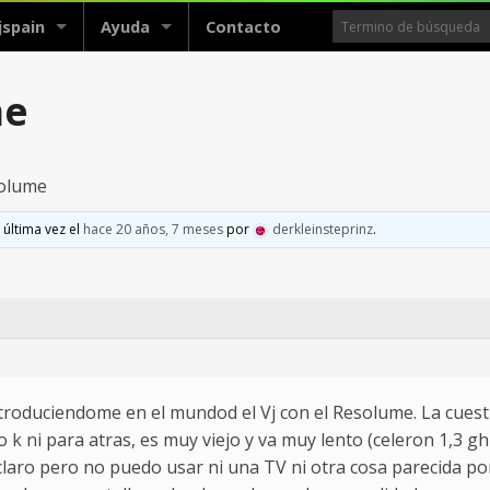
jspain
Ayuda
Contacto
me
solume
 última vez el
hace 20 años, 7 meses
por
derkleinsteprinz
.
troduciendome en el mundod el Vj con el Resolume. La cuesti
k ni para atras, es muy viejo y va muy lento (celeron 1,3 gh
 claro pero no puedo usar ni una TV ni otra cosa parecida p