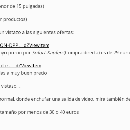
nor de 15 pulgadas)
r productos)
n vistazo a las siguientes ofertas:
ETON-DPP … dZViewItem
cuyo precio por
Sofort-Kaufen
(Compra directa) es de 79 eur
Color- … dZViewItem
das a muy buen precio
 vistazo….
n normal, donde enchufar una salida de video, mira también 
 tamaño por menos de 30 o 40 euros