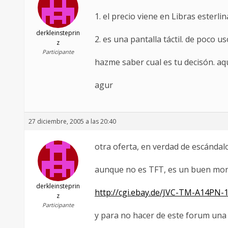
1. el precio viene en Libras esterli
derkleinsteprin
2. es una pantalla táctil. de poco 
z
Participante
hazme saber cual es tu decisón. a
agur
27 diciembre, 2005 a las 20:40
otra oferta, en verdad de escándalo
aunque no es TFT, es un buen moni
derkleinsteprin
http://cgi.ebay.de/JVC-TM-A14PN-
z
Participante
y para no hacer de este forum una