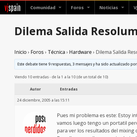
vj
spain
Comunidad
Foros
Noticias
V
Dilema Salida Resolu
Inicio
›
Foros
›
Técnica
›
Hardware
›
Dilema Salida Re
Este debate tiene 9 respuestas, 3 mensajes y ha sido actualizado por
Viendo 10 entradas - de la 1 a la 10 (de un total de 10)
Autor
Entradas
24 diciembre, 2005 a las 15:11
Pues mi problema es este: Estoy in
vamos luego tengo un portatil pero 
para ver los resultados del mixing