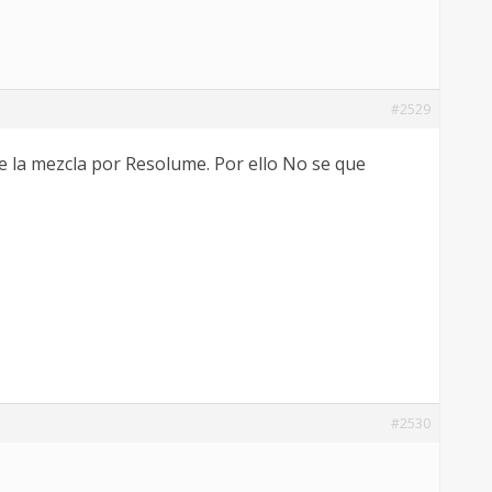
#2529
de la mezcla por Resolume. Por ello No se que
#2530