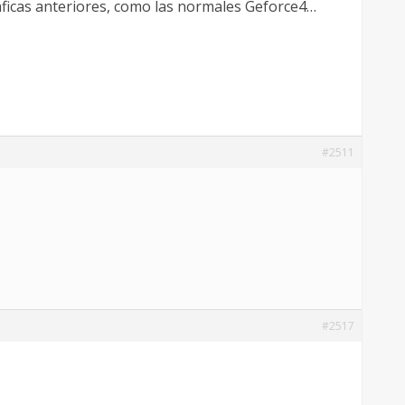
áficas anteriores, como las normales Geforce4…
#2511
#2517