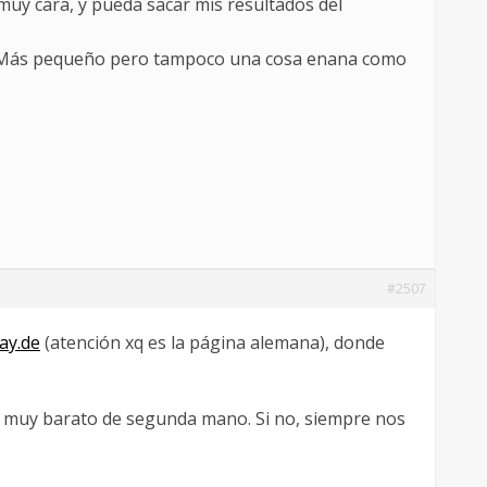
 muy cara, y pueda sacar mis resultados del
to. Más pequeño pero tampoco una cosa enana como
#2507
ay.de
(atención xq es la página alemana), donde
y muy barato de segunda mano. Si no, siempre nos