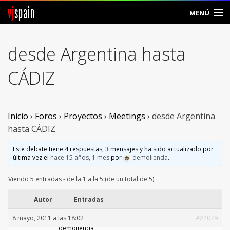
vj
spain
MENÚ
Comunidad
desde Argentina hasta
Foros
CÁDIZ
Noticias
Vjspain
Inicio
›
Foros
›
Proyectos
›
Meetings
›
desde Argentina
hasta CÁDIZ
Ayuda
Este debate tiene 4 respuestas, 3 mensajes y ha sido actualizado por
última vez el
hace 15 años, 1 mes
por
demolienda
.
Contacto
Viendo 5 entradas - de la 1 a la 5 (de un total de 5)
Entrar
Autor
Entradas
Crear Cuenta
8 mayo, 2011 a las 18:02
#24079
demolienda