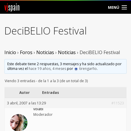
vj
spain
MENÚ
Comunidad
DeciBELIO Festival
Foros
Noticias
Inicio
›
Foros
›
Noticias
›
Noticias
›
DeciBELIO Festival
Vjspain
Este debate tiene 2 respuestas, 3 mensajes y ha sido actualizado por
última vez el
hace 19 años, 4 meses
por
tirengarfio
.
Ayuda
Viendo 3 entradas - de la 1 a la 3 (de un total de 3)
Contacto
Autor
Entradas
3 abril, 2007 a las 13:29
#11523
Entrar
volatil
Moderador
Crear Cuenta