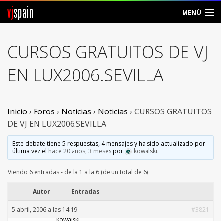
vj
spain
MENÚ
Comunidad
CURSOS GRATUITOS DE VJ
Foros
EN LUX2006.SEVILLA
Noticias
Vjspain
Inicio
›
Foros
›
Noticias
›
Noticias
›
CURSOS GRATUITOS
DE VJ EN LUX2006.SEVILLA
Ayuda
Este debate tiene 5 respuestas, 4 mensajes y ha sido actualizado por
última vez el
hace 20 años, 3 meses
por
kowalski
.
Contacto
Viendo 6 entradas - de la 1 a la 6 (de un total de 6)
Entrar
Autor
Entradas
Crear Cuenta
5 abril, 2006 a las 14:19
#3821
kowalski