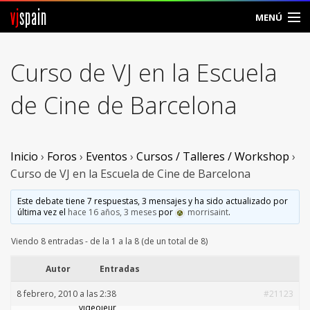
vj
spain
MENÚ
Comunidad
Curso de VJ en la Escuela
Foros
de Cine de Barcelona
Noticias
Vjspain
Inicio
›
Foros
›
Eventos
›
Cursos / Talleres / Workshop
›
Curso de VJ en la Escuela de Cine de Barcelona
Ayuda
Este debate tiene 7 respuestas, 3 mensajes y ha sido actualizado por
última vez el
hace 16 años, 3 meses
por
morrisaint
.
Contacto
Viendo 8 entradas - de la 1 a la 8 (de un total de 8)
Entrar
Autor
Entradas
Crear Cuenta
8 febrero, 2010 a las 2:38
#21123
videojeur