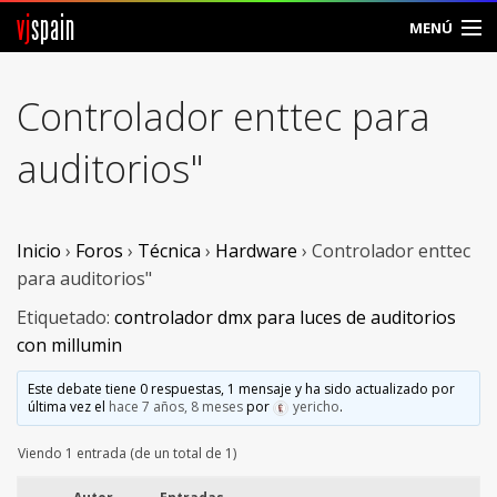
vj
spain
MENÚ
Comunidad
Controlador enttec para
Foros
auditorios"
Noticias
Vjspain
Inicio
›
Foros
›
Técnica
›
Hardware
›
Controlador enttec
para auditorios"
Ayuda
Etiquetado:
controlador dmx para luces de auditorios
con millumin
Contacto
Este debate tiene 0 respuestas, 1 mensaje y ha sido actualizado por
Entrar
última vez el
hace 7 años, 8 meses
por
yericho
.
Crear Cuenta
Viendo 1 entrada (de un total de 1)