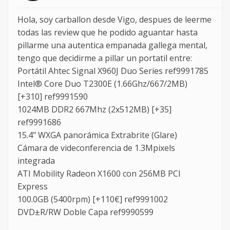
Hola, soy carballon desde Vigo, despues de leerme
todas las review que he podido aguantar hasta
pillarme una autentica empanada gallega mental,
tengo que decidirme a pillar un portatil entre:
Portátil Ahtec Signal X960J Duo Series ref9991785
Intel® Core Duo T2300E (1.66Ghz/667/2MB)
[+310] ref9991590
1024MB DDR2 667Mhz (2x512MB) [+35]
ref9991686
15.4" WXGA panorámica Extrabrite (Glare)
Cámara de videconferencia de 1.3Mpixels
integrada
ATI Mobility Radeon X1600 con 256MB PCI
Express
100.0GB (5400rpm) [+110€] ref9991002
DVD±R/RW Doble Capa ref9990599