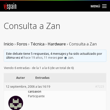
vj
spain
MENÚ
Comunidad
Consulta a Zan
Foros
Noticias
Inicio
›
Foros
›
Técnica
›
Hardware
›
Consulta a Zan
Vjspain
Este debate tiene 5 respuestas, 4 mensajes y ha sido actualizado por
última vez el
hace 19 años, 11 meses
por
zan
.
Ayuda
Viendo 6 entradas - de la 1 a la 6 (de un total de 6)
Contacto
Autor
Entradas
12 septiembre, 2006 a las 16:19
#7223
Entrar
carballon
Participante
Crear Cuenta