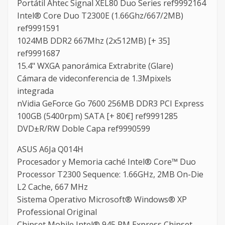
Portátil Ahtec Signal XEL80 Duo Series ref9992164
Intel® Core Duo T2300E (1.66Ghz/667/2MB)
ref9991591
1024MB DDR2 667Mhz (2x512MB) [+ 35]
ref9991687
15.4" WXGA panorámica Extrabrite (Glare)
Cámara de videconferencia de 1.3Mpixels
integrada
nVidia GeForce Go 7600 256MB DDR3 PCI Express
100GB (5400rpm) SATA [+ 80€] ref9991285
DVD±R/RW Doble Capa ref9990599
ASUS A6Ja Q014H
Procesador y Memoria caché Intel® Core™ Duo
Processor T2300 Sequence: 1.66GHz, 2MB On-Die
L2 Cache, 667 MHz
Sistema Operativo Microsoft® Windows® XP
Professional Original
Chipset Mobile Intel® 945 PM Express Chipset