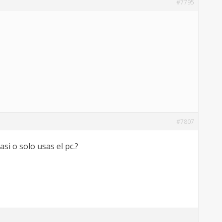
#7795
#7807
si o solo usas el pc.?