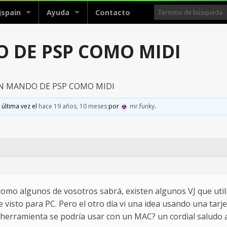
jspain
Ayuda
Contacto
 DE PSP COMO MIDI
N MANDO DE PSP COMO MIDI
 última vez el
hace 19 años, 10 meses
por
mr.funky
.
 como algunos de vosotros sabrá, existen algunos VJ que ut
e visto para PC. Pero el otro día vi una idea usando una ta
 herramienta se podría usar con un MAC? un cordial saludo a