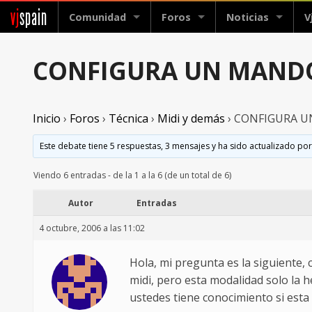
vj
spain
Comunidad
Foros
Noticias
V
CONFIGURA UN MANDO
Inicio
›
Foros
›
Técnica
›
Midi y demás
›
CONFIGURA U
Este debate tiene 5 respuestas, 3 mensajes y ha sido actualizado por
Viendo 6 entradas - de la 1 a la 6 (de un total de 6)
Autor
Entradas
4 octubre, 2006 a las 11:02
Hola, mi pregunta es la siguiente,
midi, pero esta modalidad solo la h
ustedes tiene conocimiento si esta