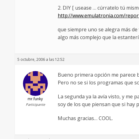
2. DIY [ usease … cúrratelo tú mism
http://www.emulatronia.com/report
que siempre uno se alegra más de
algo más complejo que la estanterí
5 octubre, 2006 a las 12:52
Bueno primera opción me parece bie
Pero no se si los programas que so
La segunda ya la avía visto, y me p
mr.funky
soy de los que piensan que si hay p
Participante
Muchas gracias… COOL.