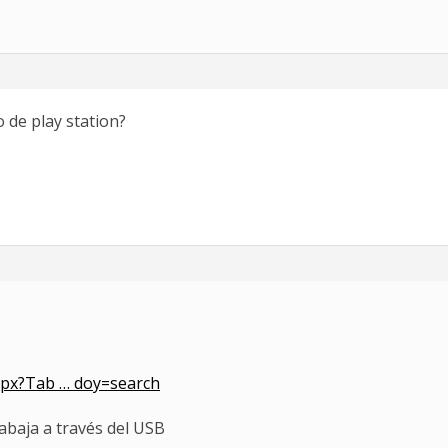
 de play station?
spx?Tab … doy=search
rabaja a través del USB