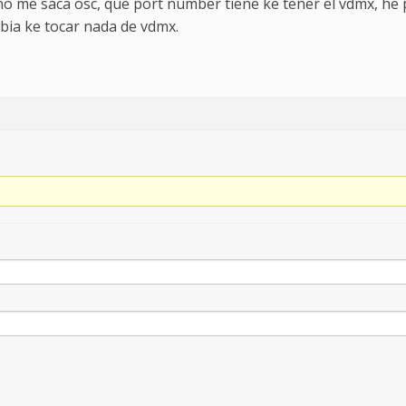
o me saca osc, que port number tiene ke tener el vdmx, he 
bia ke tocar nada de vdmx.