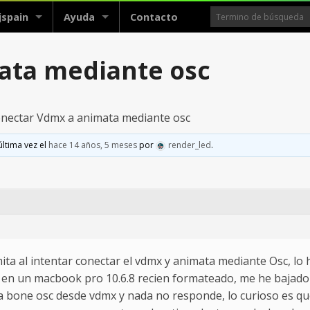
jspain
Ayuda
Contacto
ata mediante osc
onectar Vdmx a animata mediante osc
última vez el
hace 14 años, 5 meses
por
render_led
.
ta al intentar conectar el vdmx y animata mediante Osc, lo 
 en un macbook pro 10.6.8 recien formateado, me he bajado 
ata bone osc desde vdmx y nada no responde, lo curioso es q