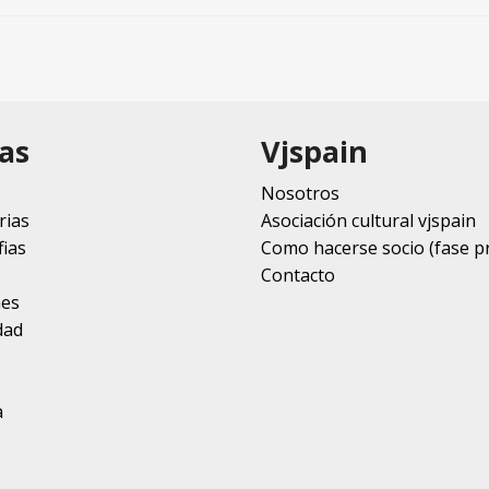
as
Vjspain
Nosotros
rias
Asociación cultural vjspain
ias
Como hacerse socio (fase p
Contacto
nes
dad
a