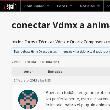
vj
spain
Comunidad
Foros
Noticias
V
conectar Vdmx a anim
Inicio
›
Foros
›
Técnica
›
Vdmx + Quartz Composer
›
c
Este debate tiene 0 respuestas, 1 mensaje y ha sido actualizado por 
Viendo 1 entrada (de un total de 1)
Autor
Entradas
24 febrero, 2012 a las 8:53
Buenas a tod@s, tengo un problemi
iva perfectamente, esto me sucede
lo instalo, habro el pluguin anim