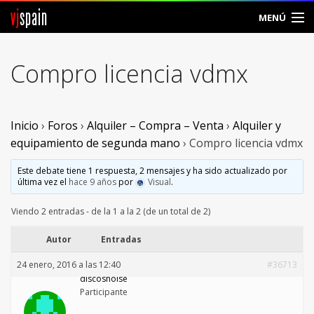
vj
spain
MENÚ
Comunidad
Compro licencia vdmx
Foros
Noticias
Inicio
›
Foros
›
Alquiler – Compra – Venta
›
Alquiler y
equipamiento de segunda mano
›
Compro licencia vdmx
Vjspain
Este debate tiene 1 respuesta, 2 mensajes y ha sido actualizado por
última vez el
hace 9 años
por
Visual
.
Ayuda
Viendo 2 entradas - de la 1 a la 2 (de un total de 2)
Contacto
Autor
Entradas
Entrar
24 enero, 2016 a las 12:40
#36713
discosnoise
Crear Cuenta
Participante