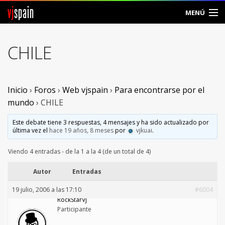
vj
spain
MENÚ
Comunidad
CHILE
Foros
Noticias
Inicio
›
Foros
›
Web vjspain
›
Para encontrarse por el
mundo
›
CHILE
Vjspain
Este debate tiene 3 respuestas, 4 mensajes y ha sido actualizado por
última vez el
hace 19 años, 8 meses
por
vjkuai
.
Ayuda
Viendo 4 entradas - de la 1 a la 4 (de un total de 4)
Contacto
Autor
Entradas
Entrar
19 julio, 2006 a las 17:10
#6004
RockStarVj
Crear Cuenta
Participante