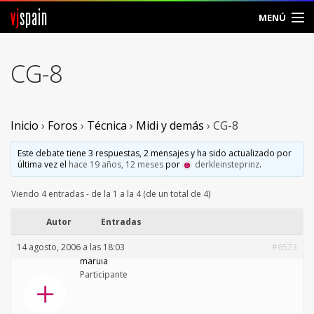
vj
spain
MENÚ
Comunidad
CG-8
Foros
Noticias
Inicio
›
Foros
›
Técnica
›
Midi y demás
›
CG-8
Vjspain
Este debate tiene 3 respuestas, 2 mensajes y ha sido actualizado por
última vez el
hace 19 años, 12 meses
por
derkleinsteprinz
.
Ayuda
Viendo 4 entradas - de la 1 a la 4 (de un total de 4)
Contacto
Autor
Entradas
14 agosto, 2006 a las 18:03
#6573
Entrar
marula
Participante
Crear Cuenta