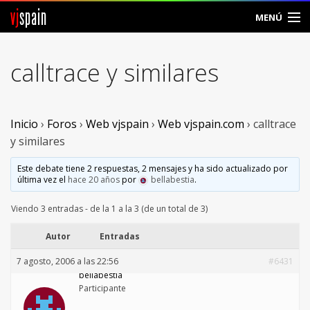
vj
spain
MENÚ
Comunidad
calltrace y similares
Foros
Noticias
Inicio
›
Foros
›
Web vjspain
›
Web vjspain.com
›
calltrace
y similares
Vjspain
Este debate tiene 2 respuestas, 2 mensajes y ha sido actualizado por
última vez el
hace 20 años
por
bellabestia
.
Ayuda
Viendo 3 entradas - de la 1 a la 3 (de un total de 3)
Contacto
Autor
Entradas
Entrar
7 agosto, 2006 a las 22:56
#6431
bellabestia
Crear Cuenta
Participante