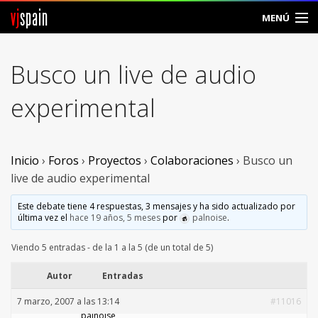
vj
spain
MENÚ
Comunidad
Busco un live de audio
Foros
experimental
Noticias
Vjspain
Inicio
›
Foros
›
Proyectos
›
Colaboraciones
›
Busco un
live de audio experimental
Ayuda
Este debate tiene 4 respuestas, 3 mensajes y ha sido actualizado por
última vez el
hace 19 años, 5 meses
por
palnoise
.
Contacto
Viendo 5 entradas - de la 1 a la 5 (de un total de 5)
Entrar
Autor
Entradas
Crear Cuenta
7 marzo, 2007 a las 13:14
#11016
palnoise