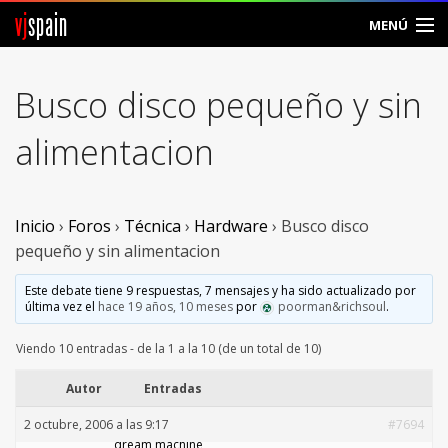
vj
spain
MENÚ
Comunidad
Busco disco pequeño y sin
Foros
alimentacion
Noticias
Vjspain
Inicio
›
Foros
›
Técnica
›
Hardware
›
Busco disco
pequeño y sin alimentacion
Ayuda
Este debate tiene 9 respuestas, 7 mensajes y ha sido actualizado por
última vez el
hace 19 años, 10 meses
por
poorman&richsoul
.
Contacto
Viendo 10 entradas - de la 1 a la 10 (de un total de 10)
Entrar
Autor
Entradas
Crear Cuenta
2 octubre, 2006 a las 9:17
#7694
dream machine