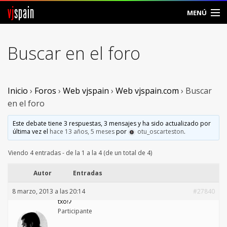
vj
spain
MENÚ
Comunidad
Buscar en el foro
Foros
Noticias
Inicio
›
Foros
›
Web vjspain
›
Web vjspain.com
›
Buscar
en el foro
Vjspain
Este debate tiene 3 respuestas, 3 mensajes y ha sido actualizado por
última vez el
hace 13 años, 5 meses
por
otu_oscarteston
.
Ayuda
Viendo 4 entradas - de la 1 a la 4 (de un total de 4)
Contacto
Autor
Entradas
Entrar
8 marzo, 2013 a las 20:14
#27840
txoǃʔ
Crear Cuenta
Participante