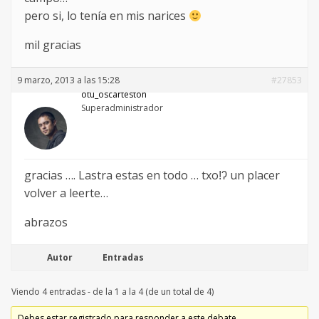
pero si, lo tenía en mis narices
mil gracias
9 marzo, 2013 a las 15:28
#27853
otu_oscarteston
Superadministrador
gracias …. Lastra estas en todo … txoǃʔ un placer
volver a leerte…
abrazos
Autor
Entradas
Viendo 4 entradas - de la 1 a la 4 (de un total de 4)
Debes estar registrado para responder a este debate.