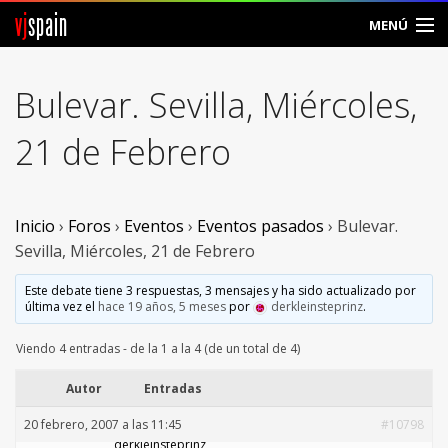
vj
spain
MENÚ
Comunidad
Bulevar. Sevilla, Miércoles,
Foros
21 de Febrero
Noticias
Vjspain
Inicio
›
Foros
›
Eventos
›
Eventos pasados
›
Bulevar.
Sevilla, Miércoles, 21 de Febrero
Ayuda
Este debate tiene 3 respuestas, 3 mensajes y ha sido actualizado por
última vez el
hace 19 años, 5 meses
por
derkleinsteprinz
.
Contacto
Viendo 4 entradas - de la 1 a la 4 (de un total de 4)
Entrar
Autor
Entradas
Crear Cuenta
20 febrero, 2007 a las 11:45
#10798
derkleinsteprinz