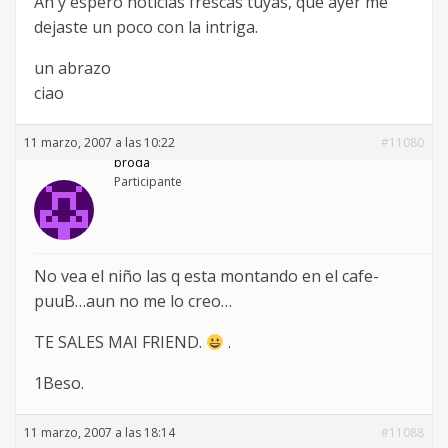
Ah y espero noticias frescas tuyas, que ayer me
dejaste un poco con la intriga.
un abrazo
ciao
11 marzo, 2007 a las 10:22
#11080
broda
Participante
No vea el niño las q esta montando en el cafe-
puuB…aun no me lo creo…
TE SALES MAI FRIEND.
.
1Beso.
11 marzo, 2007 a las 18:14
#11088