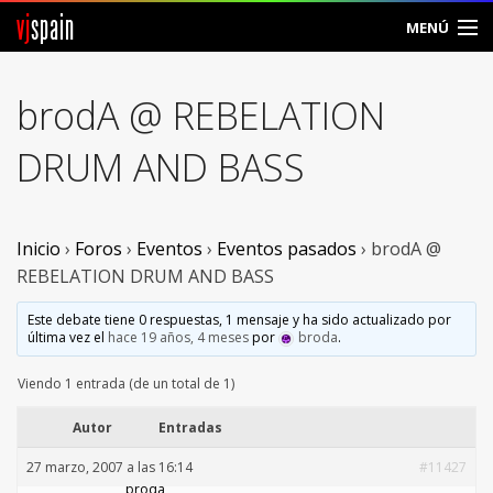
vj
spain
MENÚ
Comunidad
brodA @ REBELATION
Foros
DRUM AND BASS
Noticias
Vjspain
Inicio
›
Foros
›
Eventos
›
Eventos pasados
›
brodA @
REBELATION DRUM AND BASS
Ayuda
Este debate tiene 0 respuestas, 1 mensaje y ha sido actualizado por
última vez el
hace 19 años, 4 meses
por
broda
.
Contacto
Viendo 1 entrada (de un total de 1)
Entrar
Autor
Entradas
Crear Cuenta
27 marzo, 2007 a las 16:14
#11427
broda