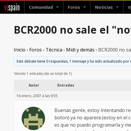
vj
spain
Comunidad
Foros
Noticias
V
BCR2000 no sale el "no
Inicio
›
Foros
›
Técnica
›
Midi y demás
›
BCR2000 no sal
Este debate tiene 0 respuestas, 1 mensaje y ha sido actualizado por 
Viendo 1 entrada (de un total de 1)
Autor
Entradas
16 enero, 2007 a las 9:55
Buenas gente, estoy intentando re
boton) ya no aparece.(estoy en el 
es que no puedo programarla y me 