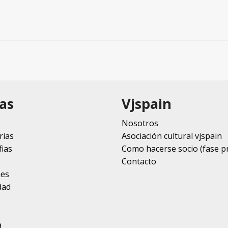
as
Vjspain
Nosotros
rias
Asociación cultural vjspain
ias
Como hacerse socio (fase p
Contacto
nes
dad
a