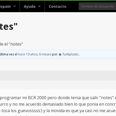
jspain
Ayuda
Contacto
tes"
e el "notes"
última vez el
hace 19 años, 6 meses
por
funkplastic
.
programar mi BCR 2000 pero donde tenia que salir "notes" 
curro y no me acuerdo demasiado bien lo que ponia en concre
toca los guevosssss:) y la movida es que ya casi no me acu