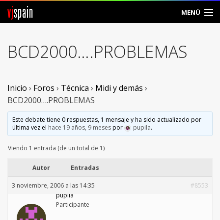
vj
spain
MENÚ
Comunidad
BCD2000….PROBLEMAS
Foros
Noticias
Inicio
›
Foros
›
Técnica
›
Midi y demás
›
BCD2000….PROBLEMAS
Vjspain
Este debate tiene 0 respuestas, 1 mensaje y ha sido actualizado por
última vez el
hace 19 años, 9 meses
por
pupila
.
Ayuda
Viendo 1 entrada (de un total de 1)
Contacto
Autor
Entradas
Entrar
3 noviembre, 2006 a las 14:35
#8553
pupila
Crear Cuenta
Participante