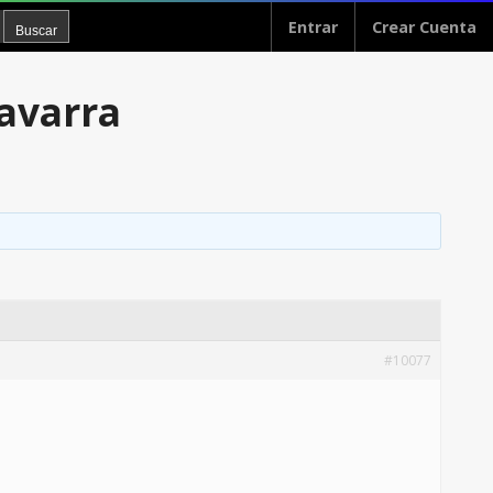
Entrar
Crear Cuenta
Navarra
#10077