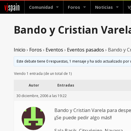
vj
spain
Comunidad
Foros
Noticias
V
Bando y Cristian Varel
Inicio
›
Foros
›
Eventos
›
Eventos pasados
›
Bando y Cr
Este debate tiene 0 respuestas, 1 mensaje y ha sido actualizado por 
Viendo 1 entrada (de un total de 1)
Autor
Entradas
30 diciembre, 2006 a las 19:22
Bando y Cristian Varela para despe
¡¡Se puede pedir algo más!!
Sala Basik, Citruénigo, Navarra