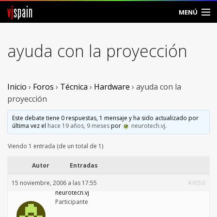
vj
spain
MENÚ
Comunidad
ayuda con la proyección
Foros
Noticias
Inicio
›
Foros
›
Técnica
›
Hardware
›
ayuda con la
proyección
Vjspain
Este debate tiene 0 respuestas, 1 mensaje y ha sido actualizado por
última vez el
hace 19 años, 9 meses
por
neurotech.vj
.
Ayuda
Viendo 1 entrada (de un total de 1)
Contacto
Autor
Entradas
Entrar
15 noviembre, 2006 a las 17:55
#9056
neurotech.vj
Crear Cuenta
Participante