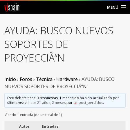
vj
spain
MENÚ
Comunidad
AYUDA: BUSCO NUEVOS
Foros
SOPORTES DE
Noticias
PROYECCIÃ“N
Vjspain
Ayuda
Inicio
›
Foros
›
Técnica
›
Hardware
›
AYUDA: BUSCO
NUEVOS SOPORTES DE PROYECCIÃ“N
Contacto
Este debate tiene 0 respuestas, 1 mensaje y ha sido actualizado por
última vez el
hace 21 años, 2 meses
por
post_perdidos
.
Entrar
Viendo 1 entrada (de un total de 1)
Crear Cuenta
Autor
Entradas