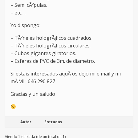
– Semi cÃºpulas.
– etc….
Yo dispongo:
– TÃºneles hologrÃ¡ficos cuadrados.
– TÃºneles hologrÃ¡ficos circulares.
– Cubos gigantes giratorios.
– Esferas de PVC de 3m. de diametro.
Si estais interesados aquÃ­ os dejo mi e mail y mi
mÃ³vil : 646 290 827
Gracias y un saludo
Autor
Entradas
Viendo 1 entrada (de un total de 1)