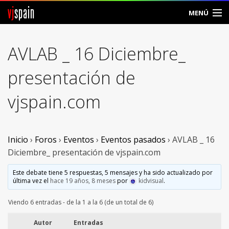
vj
spain
MENÚ
Comunidad
AVLAB _ 16 Diciembre_
Foros
presentación de
Noticias
vjspain.com
Vjspain
Ayuda
Inicio
›
Foros
›
Eventos
›
Eventos pasados
›
AVLAB _ 16
Diciembre_ presentación de vjspain.com
Contacto
Este debate tiene 5 respuestas, 5 mensajes y ha sido actualizado por
última vez el
hace 19 años, 8 meses
por
kidvisual
.
Entrar
Viendo 6 entradas - de la 1 a la 6 (de un total de 6)
Crear Cuenta
Autor
Entradas