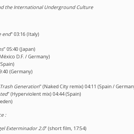
nd the International Underground Culture
e end
" 03:16 (Italy)
ns
” 05:40 (Japan)
(México D.F. / Germany)
(Spain)
09:40 (Germany)
 Trash Generation
" (Naked City remix) 04:11 (Spain / German
ated
" (Hyperviolent mix) 04:44 (Spain)
weden)
e :
gel Exterminador 2.0
” (short film, 17:54)