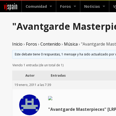
vj
spain
Comunidad
Foros
Noticias
V
"Avantgarde Masterpie
Inicio
›
Foros
›
Contenido
›
Música
›
"Avantgarde Mast
Este debate tiene 0 respuestas, 1 mensaje y ha sido actualizado por 
Viendo 1 entrada (de un total de 1)
Autor
Entradas
19 enero, 2011 a las 7:39
"Avantgarde Masterpieces" [LRP