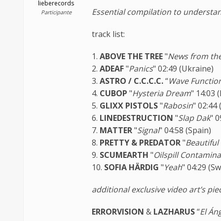
lieberecords
Essential compilation to understa
Participante
track list:
1.
ABOVE THE TREE
"
News from th
2.
ADEAF
"
Panics
" 02:49 (Ukraine)
3.
ASTRO / C.C.C.C.
“
Wave Functio
4.
CUBOP
"
Hysteria Dream
" 14:03 
5.
GLIXX PISTOLS
"
Rabosin
" 02:44 
6.
LINEDESTRUCTION
"
Slap Dak
" 
7.
MATTER
"
Signal
" 04:58 (Spain)
8.
PRETTY & PREDATOR
"
Beautiful
9.
SCUMEARTH
"
Oilspill Contamin
10.
SOFIA HÄRDIG
"
Yeah
" 04:29 (S
additional exclusive video art’s piec
ERRORVISION
&
LAZHARUS
“
El Án