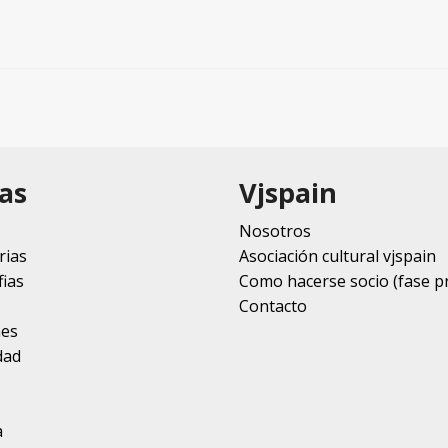
as
Vjspain
Nosotros
rias
Asociación cultural vjspain
ias
Como hacerse socio (fase p
Contacto
nes
dad
a