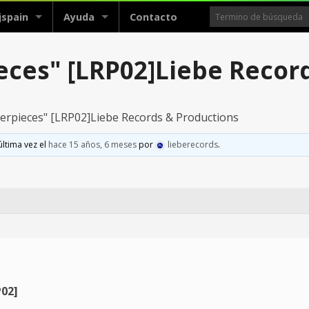
jspain
Ayuda
Contacto
ces" [LRP02]Liebe Recor
erpieces" [LRP02]Liebe Records & Productions
última vez el
hace 15 años, 6 meses
por
lieberecords
.
02]