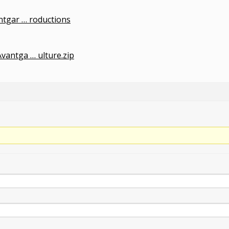
ntgar … roductions
vantga … ulture.zip