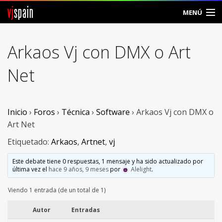
vj
spain
MENÚ
Comunidad
Arkaos Vj con DMX o Art
Foros
Net
Noticias
Vjspain
Inicio
›
Foros
›
Técnica
›
Software
›
Arkaos Vj con DMX o
Art Net
Ayuda
Etiquetado:
Arkaos
,
Artnet
,
vj
Contacto
Este debate tiene 0 respuestas, 1 mensaje y ha sido actualizado por
última vez el
hace 9 años, 9 meses
por
Alelight
.
Entrar
Viendo 1 entrada (de un total de 1)
Crear Cuenta
Autor
Entradas