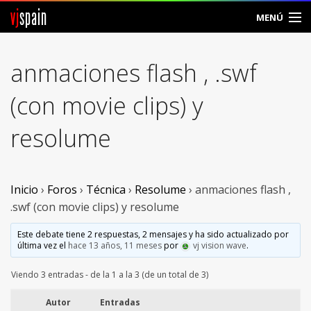
vj
spain
MENÚ
Comunidad
anmaciones flash , .swf
Foros
(con movie clips) y
Noticias
resolume
Vjspain
Ayuda
Inicio
›
Foros
›
Técnica
›
Resolume
›
anmaciones flash ,
.swf (con movie clips) y resolume
Contacto
Este debate tiene 2 respuestas, 2 mensajes y ha sido actualizado por
última vez el
hace 13 años, 11 meses
por
vj vision wave
.
Entrar
Viendo 3 entradas - de la 1 a la 3 (de un total de 3)
Crear Cuenta
Autor
Entradas