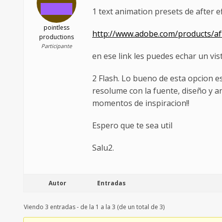
1 text animation presets de after e
pointless
http://www.adobe.com/products/aft
productions
Participante
en ese link les puedes echar un vis
2 Flash. Lo bueno de esta opcion e
resolume con la fuente, diseño y an
momentos de inspiracion!!
Espero que te sea util
Salu2.
Autor
Entradas
Viendo 3 entradas - de la 1 a la 3 (de un total de 3)