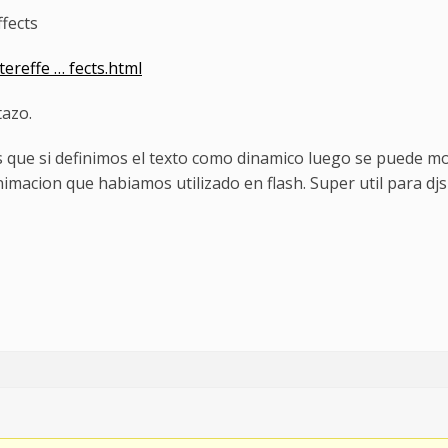
ffects
ereffe … fects.html
tazo.
s que si definimos el texto como dinamico luego se puede mo
imacion que habiamos utilizado en flash. Super util para djs