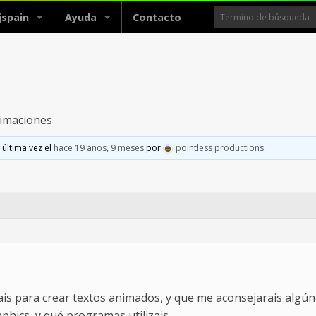
jspain
Ayuda
Contacto
imaciones
 última vez el
hace 19 años, 9 meses
por
pointless productions
.
ais para crear textos animados, y que me aconsejarais algú
phics, y qué programas utilizais.