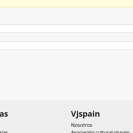
as
Vjspain
Nosotros
rias
Asociación cultural vjspain