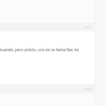
#8915
uando, pero pokito, uno ke se llama flax, ke
#8933