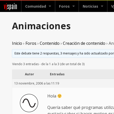
vj
spain
Comunidad
Foros
Noticias
V
Animaciones
Inicio
›
Foros
›
Contenido
›
Creación de contenido
›
An
Este debate tiene 2 respuestas, 3 mensajes y ha sido actualizado por
Viendo 3 entradas - de la 1 a la 3 (de un total de 3)
Autor
Entradas
13 noviembre, 2006 a las 11:19
Hola
Quería saber qué programas utiliz
gustaría saber si haceis motion gra