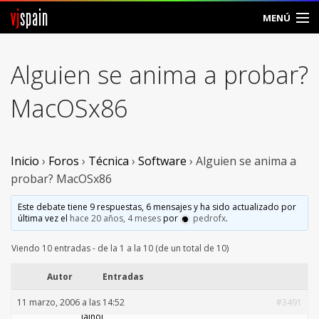
vj
spain
MENÚ
Comunidad
Alguien se anima a probar?
Foros
MacOSx86
Noticias
Vjspain
Inicio
›
Foros
›
Técnica
›
Software
›
Alguien se anima a
probar? MacOSx86
Ayuda
Este debate tiene 9 respuestas, 6 mensajes y ha sido actualizado por
última vez el
hace 20 años, 4 meses
por
pedrofx
.
Contacto
Viendo 10 entradas - de la 1 a la 10 (de un total de 10)
Entrar
Autor
Entradas
Crear Cuenta
11 marzo, 2006 a las 14:52
#3491
lainol