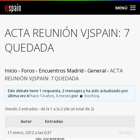
vj
spain
MENÚ
Comunidad
ACTA REUNIÓN VJSPAIN: 7
Foros
QUEDADA
Noticias
Vjspain
Inicio
›
Foros
›
Encuentros Madrid
›
General
›
ACTA
REUNIÓN VJSPAIN: 7 QUEDADA
Ayuda
Este debate tiene 1 respuesta, 2 mensajes y ha sido actualizado por
última vez el
hace 14 años, 6 meses
por
bochovj
.
Contacto
Viendo 2 entradas - de la 1 a la 2 (de un total de 2)
Entrar
Autor
Entradas
Crear Cuenta
17 enero, 2012 a las 0:37
#24921
otu_oscarteston