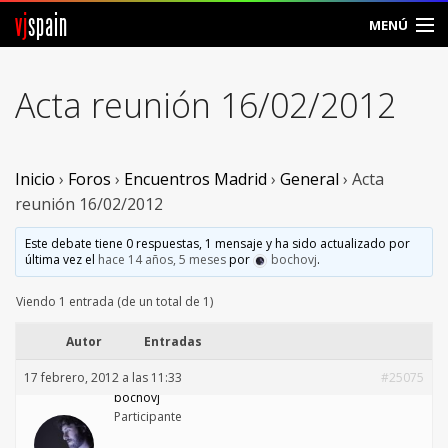
vj
spain
MENÚ
Comunidad
Acta reunión 16/02/2012
Foros
Noticias
Inicio
›
Foros
›
Encuentros Madrid
›
General
›
Acta
reunión 16/02/2012
Vjspain
Este debate tiene 0 respuestas, 1 mensaje y ha sido actualizado por
última vez el
hace 14 años, 5 meses
por
bochovj
.
Ayuda
Viendo 1 entrada (de un total de 1)
Contacto
Autor
Entradas
Entrar
17 febrero, 2012 a las 11:33
#25075
bochovj
Crear Cuenta
Participante