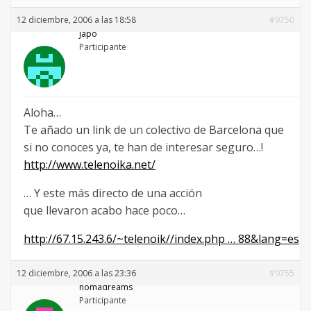
12 diciembre, 2006 a las 18:58
#9750
japo
Participante
Aloha…
Te añado un link de un colectivo de Barcelona que
si no conoces ya, te han de interesar seguro…!
http://www.telenoika.net/
… Y este más directo de una acción
que llevaron acabo hace poco…
http://67.15.243.6/~telenoik//index.php … 88&lang=es
12 diciembre, 2006 a las 23:36
#9755
nomadreams
Participante