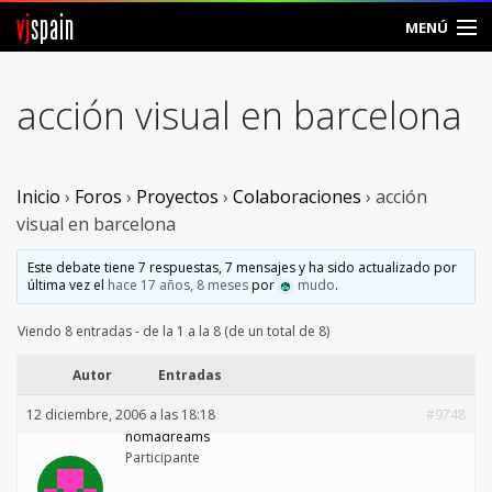
vj
spain
MENÚ
Comunidad
acción visual en barcelona
Foros
Noticias
Inicio
›
Foros
›
Proyectos
›
Colaboraciones
›
acción
visual en barcelona
Vjspain
Este debate tiene 7 respuestas, 7 mensajes y ha sido actualizado por
última vez el
hace 17 años, 8 meses
por
mudo
.
Ayuda
Viendo 8 entradas - de la 1 a la 8 (de un total de 8)
Contacto
Autor
Entradas
Entrar
12 diciembre, 2006 a las 18:18
#9748
nomadreams
Crear Cuenta
Participante