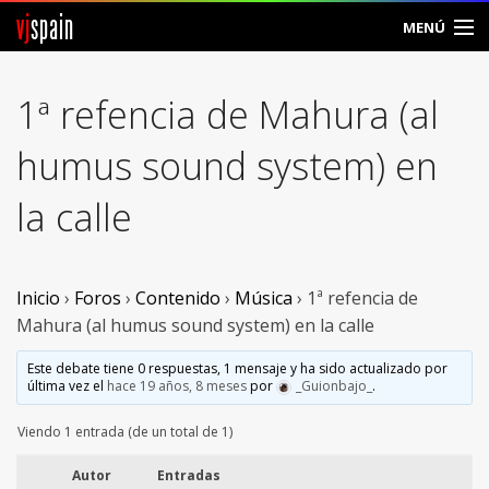
vj
spain
MENÚ
Comunidad
1ª refencia de Mahura (al
Foros
humus sound system) en
Noticias
la calle
Vjspain
Ayuda
Inicio
›
Foros
›
Contenido
›
Música
›
1ª refencia de
Mahura (al humus sound system) en la calle
Contacto
Este debate tiene 0 respuestas, 1 mensaje y ha sido actualizado por
última vez el
hace 19 años, 8 meses
por
_Guionbajo_
.
Entrar
Viendo 1 entrada (de un total de 1)
Crear Cuenta
Autor
Entradas