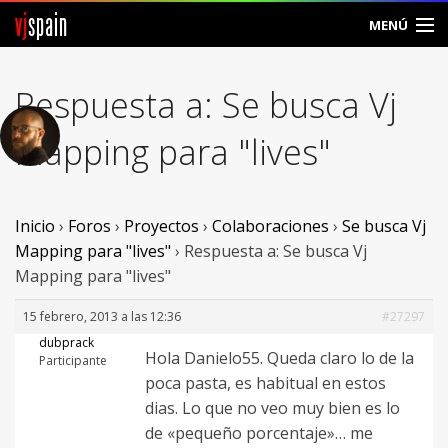
vj
spain
MENÚ
Comunidad
Respuesta a: Se busca Vj
Foros
Mapping para "lives"
Noticias
Vjspain
Inicio
›
Foros
›
Proyectos
›
Colaboraciones
›
Se busca Vj
Mapping para "lives"
›
Respuesta a: Se busca Vj
Ayuda
Mapping para "lives"
Contacto
15 febrero, 2013 a las 12:36
#27297
dubprack
Hola Danielo55. Queda claro lo de la
Entrar
Participante
poca pasta, es habitual en estos
dias. Lo que no veo muy bien es lo
Crear Cuenta
de «pequeño porcentaje»… me