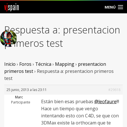
vj
spain
MENÚ
Comunidad
Respuesta a: presentacion
Foros
primeros test
Noticias
Vjspain
Inicio
›
Foros
›
Técnica
›
Mapping
›
presentacion
primeros test
›
Respuesta a: presentacion primeros
Ayuda
test
Contacto
25 junio, 2013 a las 23:11
#29618
Marc
Están bien esas pruebas
@leofaure
!!!
Entrar
Participante
Hace un tiempo que vengo
intentando esto con C4D, se que con
Crear Cuenta
3DMax existe la orthocam que te