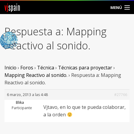
vj
spain
MENÚ
Comunidad
Respuesta a: Mapping
Foros
Reactivo al sonido.
Noticias
Vjspain
Inicio
›
Foros
›
Técnica
›
Técnicas para proyectar
›
Mapping Reactivo al sonido.
›
Respuesta a: Mapping
Ayuda
Reactivo al sonido.
Contacto
6 marzo, 2013 a las 4:48
#27766
Blika
Vjtavo, en lo que te pueda colaborar,
Entrar
Participante
a la orden
Crear Cuenta