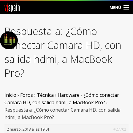
vj
spain
MENÚ
Comunidad
Respuesta a: ¿Cómo
Foros
conectar Camara HD, con
Noticias
salida hdmi, a MacBook
Vjspain
Pro?
Ayuda
Contacto
Inicio
›
Foros
›
Técnica
›
Hardware
›
¿Cómo conectar
Camara HD, con salida hdmi, a MacBook Pro?
›
Entrar
Respuesta a: ¿Cómo conectar Camara HD, con salida
hdmi, a MacBook Pro?
Crear Cuenta
2 marzo, 2013 a las 19:01
#27702