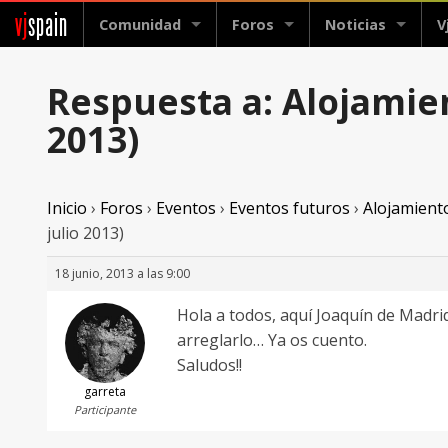
vj
spain
Comunidad
Foros
Noticias
V
Respuesta a: Alojamien
2013)
Inicio
›
Foros
›
Eventos
›
Eventos futuros
›
Alojamiento
julio 2013)
18 junio, 2013 a las 9:00
Hola a todos, aquí Joaquín de Madri
arreglarlo… Ya os cuento.
Saludos!!
garreta
Participante