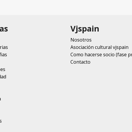
as
Vjspain
Nosotros
rias
Asociación cultural vjspain
ias
Como hacerse socio (fase p
Contacto
nes
dad
a
s