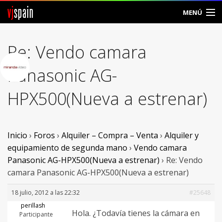
vj
spain
MENÚ
Comunidad
Re: Vendo camara
Foros
Panasonic AG-
Noticias
HPX500(Nueva a estrenar)
Vjspain
Ayuda
Inicio
›
Foros
›
Alquiler – Compra – Venta
›
Alquiler y
equipamiento de segunda mano
›
Vendo camara
Contacto
Panasonic AG-HPX500(Nueva a estrenar)
›
Re: Vendo
camara Panasonic AG-HPX500(Nueva a estrenar)
Entrar
18 julio, 2012 a las 22:32
#25648
Crear Cuenta
perillash
Hola. ¿Todavía tienes la cámara en
Participante