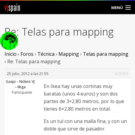
vj
spain
MENÚ
Comunidad
Re: Telas para mapping
Foros
Noticias
Inicio
›
Foros
›
Técnica
›
Mapping
›
Telas para mapping
›
Re: Telas para mapping
Vjspain
25 julio, 2012 a las 21:55
#25659
Ayuda
Gaspi – Nökeö VJ
En Ikea hay unas cortinas muy
– Miga
Participante
baratas (unos 4 euros) y son dos
Contacto
partes de 3×2,80 metros, por lo que
Entrar
tienes 6×2,80 metros en total.
Es un tul con una malla fina, y con un
Crear Cuenta
doble que sirve de pasador.