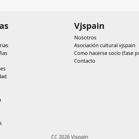
as
Vjspain
Nosotros
rias
Asociación cultural vjspain
ias
Como hacerse socio (fase p
Contacto
nes
dad
a
s
CC 2026 Vjspain