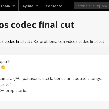
jspain
Ayuda
Contacto
s codec final cut
s codec final cut
›
Re: problema con videos codec final cut
ia!!!!!
s
a cámara (JVC, panasonic etc) lo tienes un poquito chungo.
cas tú?
V propietario.