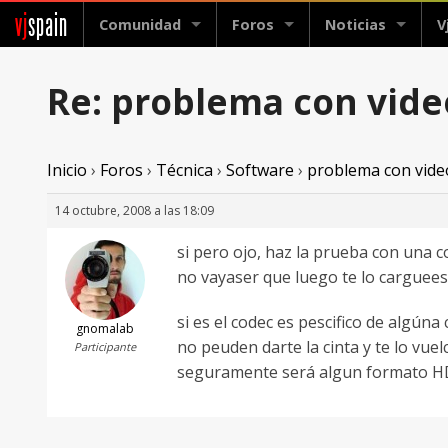
vj
spain
Comunidad
Foros
Noticias
V
Re: problema con video
Inicio
›
Foros
›
Técnica
›
Software
›
problema con video
14 octubre, 2008 a las 18:09
si pero ojo, haz la prueba con una cop
no vayaser que luego te lo carguee
si es el codec es pescifico de algún
gnomalab
no peuden darte la cinta y te lo vuel
Participante
seguramente será algun formato HD