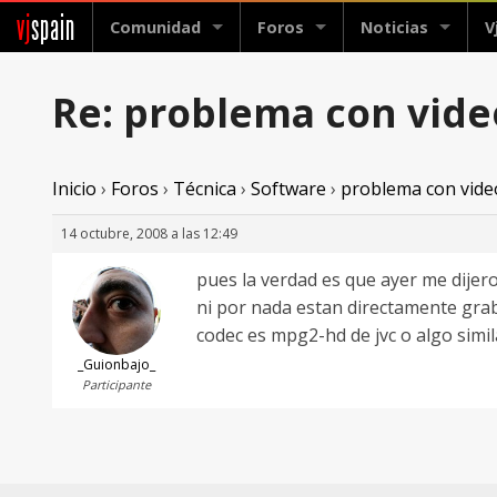
vj
spain
Comunidad
Foros
Noticias
V
Re: problema con video
Inicio
›
Foros
›
Técnica
›
Software
›
problema con video
14 octubre, 2008 a las 12:49
pues la verdad es que ayer me dijero
ni por nada estan directamente gra
codec es mpg2-hd de jvc o algo simil
_Guionbajo_
Participante