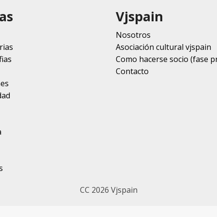
as
Vjspain
Nosotros
rias
Asociación cultural vjspain
ias
Como hacerse socio (fase p
Contacto
nes
dad
a
s
CC 2026 Vjspain