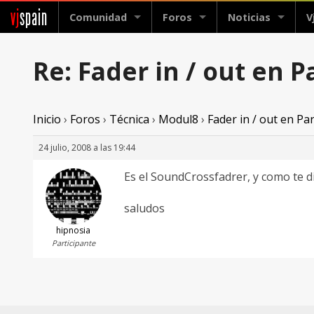
vj
spain
Comunidad
Foros
Noticias
V
Re: Fader in / out en 
Inicio
›
Foros
›
Técnica
›
Modul8
›
Fader in / out en P
24 julio, 2008 a las 19:44
Es el SoundCrossfadrer, y como te di
saludos
hipnosia
Participante