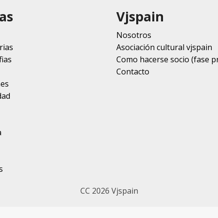
as
Vjspain
Nosotros
rias
Asociación cultural vjspain
ias
Como hacerse socio (fase p
Contacto
nes
dad
a
s
CC 2026 Vjspain