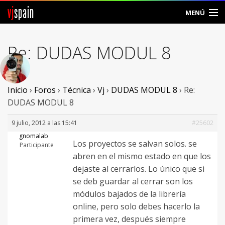
vj
spain
MENÚ
Comunidad
Re: DUDAS MODUL 8
Foros
Noticias
Inicio
›
Foros
›
Técnica
›
Vj
›
DUDAS MODUL 8
›
Re:
DUDAS MODUL 8
Vjspain
9 julio, 2012 a las 15:41
#25602
Ayuda
gnomalab
Los proyectos se salvan solos. se
Participante
abren en el mismo estado en que los
Contacto
dejaste al cerrarlos. Lo único que si
Entrar
se deb guardar al cerrar son los
módulos bajados de la librería
Crear Cuenta
online, pero solo debes hacerlo la
primera vez, después siempre