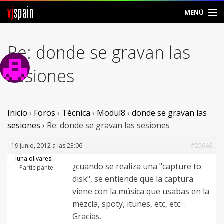
vj
spain
MENÚ
Comunidad
Re: donde se gravan las
Foros
sesiones
Noticias
Vjspain
Inicio
›
Foros
›
Técnica
›
Modul8
›
donde se gravan las
sesiones
›
Re: donde se gravan las sesiones
Ayuda
19 junio, 2012 a las 23:06
#25646
Contacto
luna olivares
¿cuando se realiza una "capture to
Participante
disk", se entiende que la captura
Entrar
viene con la música que usabas en la
mezcla, spoty, itunes, etc, etc…
Crear Cuenta
Gracias.