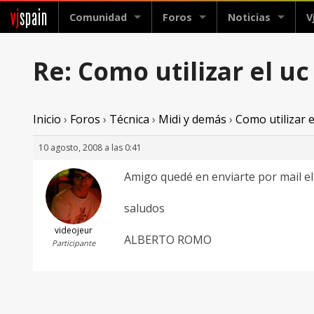
vj
spain
Comunidad
Foros
Noticias
V
Re: Como utilizar el u
Inicio
›
Foros
›
Técnica
›
Midi y demás
›
Como utilizar 
10 agosto, 2008 a las 0:41
Amigo quedé en enviarte por mail el
saludos
videojeur
ALBERTO ROMO
Participante