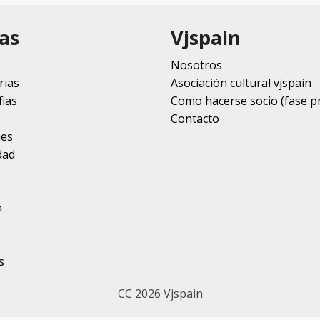
as
Vjspain
Nosotros
rias
Asociación cultural vjspain
ias
Como hacerse socio (fase p
Contacto
nes
dad
a
s
CC 2026 Vjspain