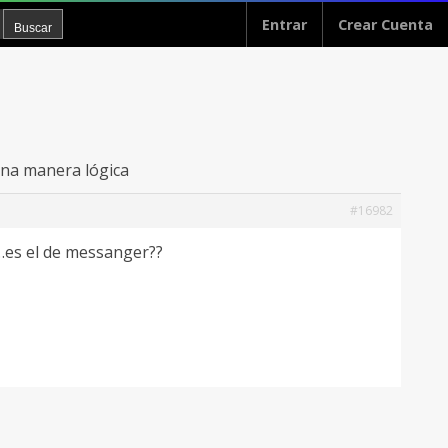
Entrar
Crear Cuenta
 una manera lógica
#16982
a…es el de messanger??