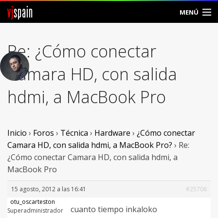
vj
spain
MENÚ
Comunidad
Re: ¿Cómo conectar
Foros
Camara HD, con salida
Noticias
hdmi, a MacBook Pro
Vjspain
Ayuda
Inicio
›
Foros
›
Técnica
›
Hardware
›
¿Cómo conectar
Camara HD, con salida hdmi, a MacBook Pro?
›
Re:
Contacto
¿Cómo conectar Camara HD, con salida hdmi, a
MacBook Pro
Entrar
15 agosto, 2012 a las 16:41
#25706
Crear Cuenta
otu_oscarteston
cuanto tiempo inkaloko
Superadministrador