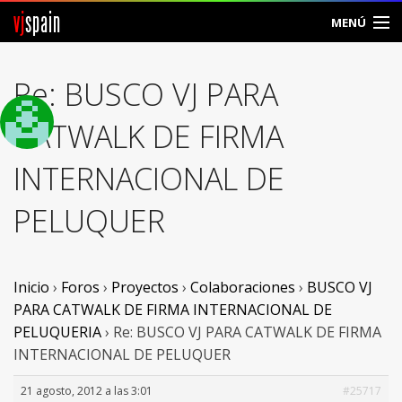
vj
spain
MENÚ
Comunidad
Re: BUSCO VJ PARA
Foros
CATWALK DE FIRMA
Noticias
INTERNACIONAL DE
Vjspain
PELUQUER
Ayuda
Contacto
Inicio
›
Foros
›
Proyectos
›
Colaboraciones
›
BUSCO VJ
PARA CATWALK DE FIRMA INTERNACIONAL DE
Entrar
PELUQUERIA
›
Re: BUSCO VJ PARA CATWALK DE FIRMA
INTERNACIONAL DE PELUQUER
Crear Cuenta
21 agosto, 2012 a las 3:01
#25717