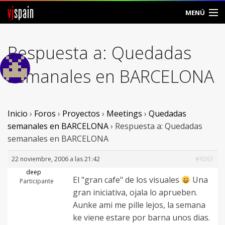
vj
spain
MENÚ
Comunidad
Respuesta a: Quedadas
Foros
semanales en BARCELONA
Noticias
Vjspain
Inicio
›
Foros
›
Proyectos
›
Meetings
›
Quedadas
semanales en BARCELONA
›
Respuesta a: Quedadas
Ayuda
semanales en BARCELONA
Contacto
22 noviembre, 2006 a las 21:42
#9267
deep
El "gran cafe" de los visuales
Una
Entrar
Participante
gran iniciativa, ojala lo aprueben.
Aunke ami me pille lejos, la semana
Crear Cuenta
ke viene estare por barna unos dias.